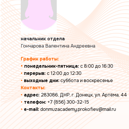
начальник отдела
Гончарова Валентина Андреевна
График работы:
•
понедельник-пятница:
с 8:00 до 16:30
•
перерыв:
с 12:00 до 12:30
•
выходные дни:
суббота и воскресенье
Контакты:
•
адрес:
283086, ДНР, г. Донецк, ул. Артёма, 44
•
телефон:
+7 (856) 300-32-15
•
e-mail:
donmuzacademy.prokofiev@mail.ru