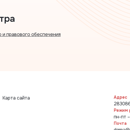
тра
 и правового обеспечения
Адрес
Карта сайта
283086
Режим 
пн-пт –
Почта
dgma@p